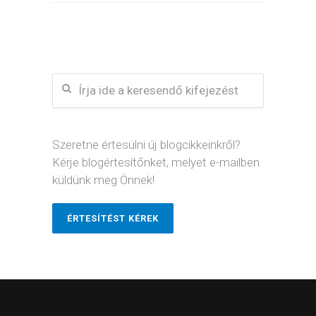
Szeretne értesülni új blogcikkeinkről?
Kérje blogértesítőnket, melyet e-mailben
küldünk meg Önnek!
ÉRTESÍTÉST KÉREK