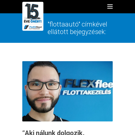
"flottaautó" címkével
ellátott bejegyzések:
“Aki nálunk dolgozik,