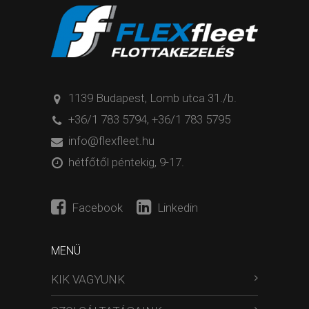
1139 Budapest, Lomb utca 31./b.
+36/1 783 5794
,
+36/1 783 5795
info@flexfleet.hu
hétfőtől péntekig, 9-17.
Facebook
Linkedin
MENÜ
KIK VAGYUNK