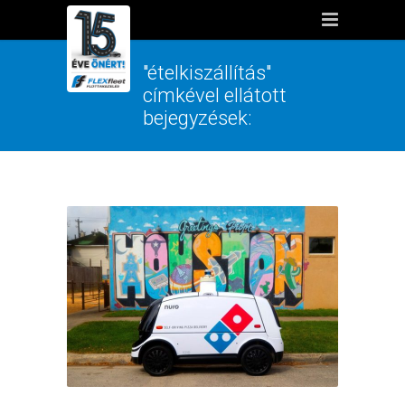
"ételkiszállítás"
címkével ellátott
bejegyzések: