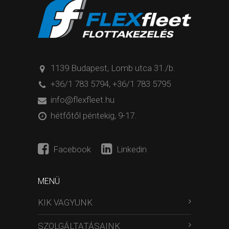
1139 Budapest, Lomb utca 31./b.
+36/1 783 5794
,
+36/1 783 5795
info@flexfleet.hu
hétfőtől péntekig, 9-17.
Facebook
Linkedin
MENÜ
KIK VAGYUNK
SZOLGÁLTATÁSAINK