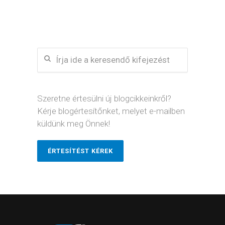
Szeretne értesülni új blogcikkeinkről?
Kérje blogértesítőnket, melyet e-mailben
küldünk meg Önnek!
ÉRTESÍTÉST KÉREK