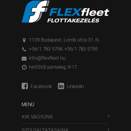
1139 Budapest, Lomb utca 31./b.
+36/1 783 5794
,
+36/1 783 5795
info@flexfleet.hu
hétfőtől péntekig, 9-17.
Facebook
Linkedin
MENÜ
KIK VAGYUNK
SZOLGÁLTATÁSAINK