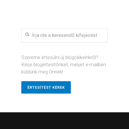
Szeretne értesülni új blogcikkeinkről?
Kérje blogértesítőnket, melyet e-mailben
küldünk meg Önnek!
ÉRTESÍTÉST KÉREK