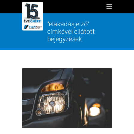
"elakadásjelző"
címkével ellátott
bejegyzések: