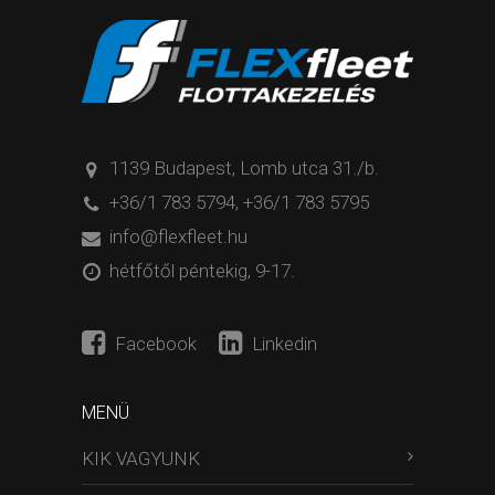
1139 Budapest, Lomb utca 31./b.
+36/1 783 5794
,
+36/1 783 5795
info@flexfleet.hu
hétfőtől péntekig, 9-17.
Facebook
Linkedin
MENÜ
KIK VAGYUNK