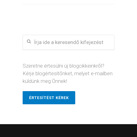
Szeretne értesülni új blogcikkeinkről?
Kérje blogértesítőnket, melyet e-mailben
küldünk meg Önnek!
ÉRTESÍTÉST KÉREK