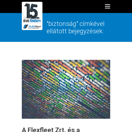
"biztonság" címkével
ellátott bejegyzések:
A Flexfleet Zrt. és a