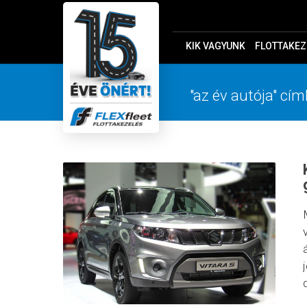
KIK VAGYUNK
FLOTTAKEZ
"az év autója" cím
d