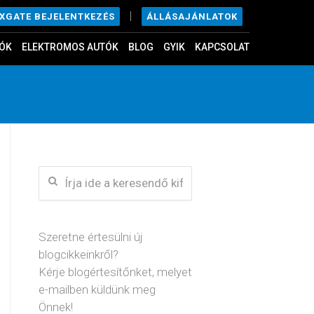
|
ÁLLÁSAJÁNLATOK
EXGATE BEJELENTKEZÉS
ÓK
ELEKTROMOS AUTÓK
BLOG
GYIK
KAPCSOLAT
Szeretne értesülni új
blogcikkeinkről?
Kérje blogértesítőnket, melyet
e-mailben küldünk meg
Önnek!