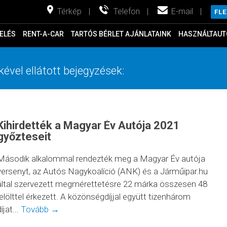
Térkép
|
Telefon
|
E-mail
|
FL
ELÉS
RENT-A-CAR
TARTÓS BÉRLET AJÁNLATAINK
HASZNÁLTAUT
kével ellátott bejegyzések:
Kihirdették a Magyar Év Autója 2021
győzteseit
Második alkalommal rendezték meg a Magyar Év autója
versenyt, az Autós Nagykoalíció (ANK) és a Járműipar.hu
által szervezett megmérettetésre 22 márka összesen 48
jelölttel érkezett. A közönségdíjjal együtt tizenhárom
íjat...
Tovább →