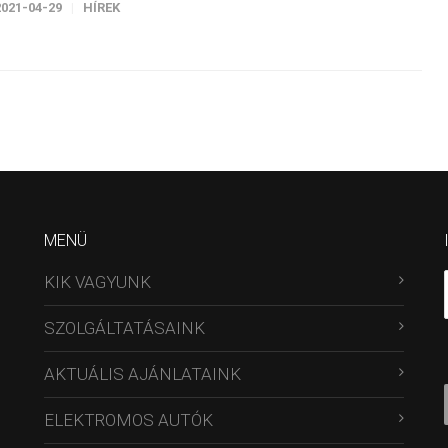
2021-04-29
HÍREK
MENÜ
KIK VAGYUNK
SZOLGÁLTATÁSAINK
AKTUÁLIS AJÁNLATAINK
ELEKTROMOS AUTÓK