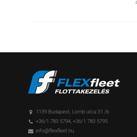
1139 Budapest, Lomb utca 31./b.
+36/1 783 5794
,
+36/1 783 5795
info@flexfleet.hu