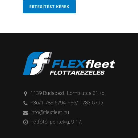
ÉRTESÍTÉST KÉREK
1139 Budapest, Lomb utca 31./b.
+36/1 783 5794
,
+36/1 783 5795
info@flexfleet.hu
hétfőtől péntekig, 9-17.