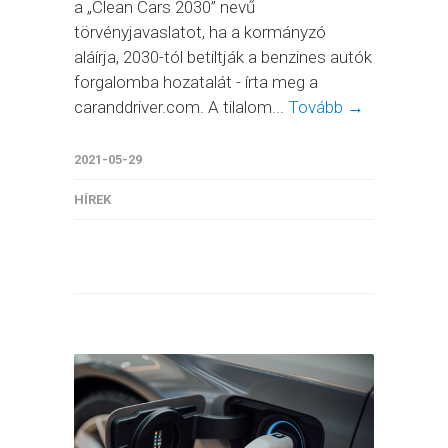
a „Clean Cars 2030” nevű
törvényjavaslatot, ha a kormányzó
aláírja, 2030-tól betiltják a benzines autók
forgalomba hozatalát - írta meg a
caranddriver.com. A tilalom...
Tovább →
2021-05-29
HÍREK