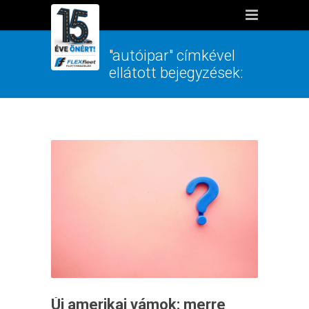
"autóipar" címkével
ellátott bejegyzések:
Új amerikai vámok: merre