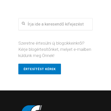
Szeretne értesülni új blogcikkeinkről?
Kérje blogértesítőnket, melyet e-mailben
küldünk meg Önnek!
ÉRTESÍTÉST KÉREK