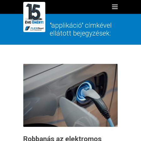
"applikáció" címkével
ellátott bejegyzések:
Robbanás az elektromos