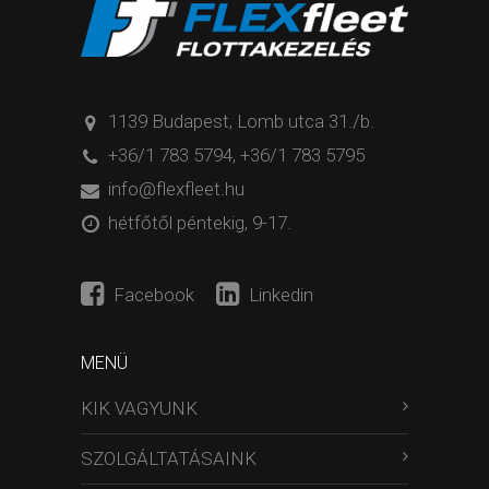
1139 Budapest, Lomb utca 31./b.
+36/1 783 5794
,
+36/1 783 5795
info@flexfleet.hu
hétfőtől péntekig, 9-17.
Facebook
Linkedin
MENÜ
KIK VAGYUNK
SZOLGÁLTATÁSAINK