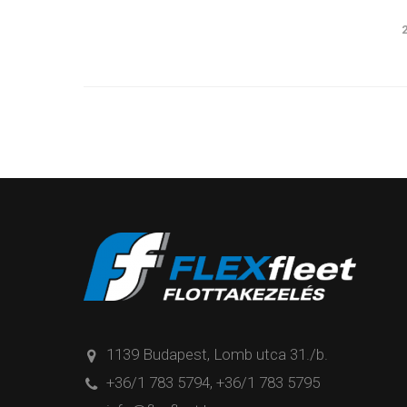
1139 Budapest, Lomb utca 31./b.
+36/1 783 5794
,
+36/1 783 5795