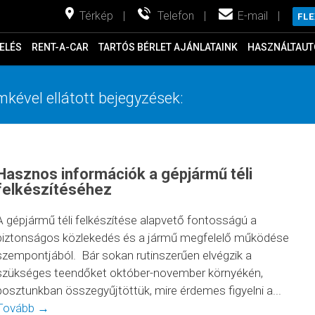
Térkép
|
Telefon
|
E-mail
|
FL
ELÉS
RENT-A-CAR
TARTÓS BÉRLET AJÁNLATAINK
HASZNÁLTAUT
mkével ellátott bejegyzések:
Hasznos információk a gépjármű téli
felkészítéséhez
A gépjármű téli felkészítése alapvető fontosságú a
biztonságos közlekedés és a jármű megfelelő működése
szempontjából. Bár sokan rutinszerűen elvégzik a
szükséges teendőket október-november környékén,
posztunkban összegyűjtöttük, mire érdemes figyelni a...
Tovább →