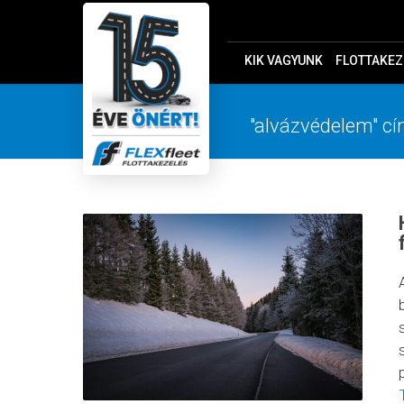
KIK VAGYUNK
FLOTTAKEZ
"alvázvédelem" cí