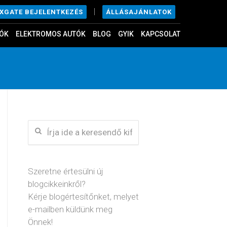
|
ÁLLÁSAJÁNLATOK
EXGATE BEJELENTKEZÉS
ÓK
ELEKTROMOS AUTÓK
BLOG
GYIK
KAPCSOLAT
Szeretne értesülni új
blogcikkeinkről?
Kérje blogértesítőnket, melyet
e-mailben küldünk meg
Önnek!