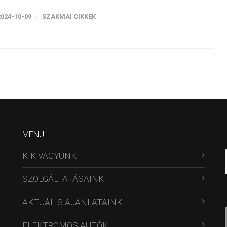
2024-10-09
SZAKMAI CIKKEK
MENÜ
KIK VAGYUNK
SZOLGÁLTATÁSAINK
AKTUÁLIS AJÁNLATAINK
ELEKTROMOS AUTÓK