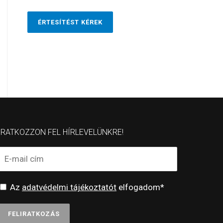
ÉRTESÍTÉST KÉREK
IRATKOZZON FEL HÍRLEVELÜNKRE!
Az
adatvédelmi tájékoztatót
elfogadom*