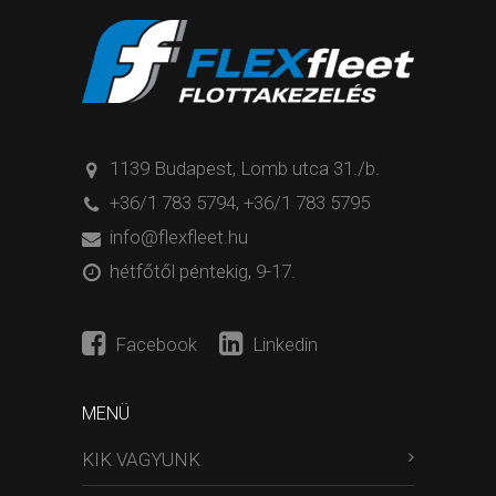
1139 Budapest, Lomb utca 31./b.
+36/1 783 5794
,
+36/1 783 5795
info@flexfleet.hu
hétfőtől péntekig, 9-17.
Facebook
Linkedin
MENÜ
KIK VAGYUNK