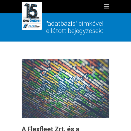
"adatbázis" címkével
ellátott bejegyzések:
A Flexfleet Zrt. és a