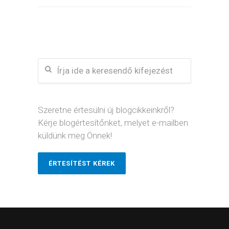
Szeretne értesülni új blogcikkeinkről?
Kérje blogértesítőnket, melyet e-mailben
küldünk meg Önnek!
ÉRTESÍTÉST KÉREK