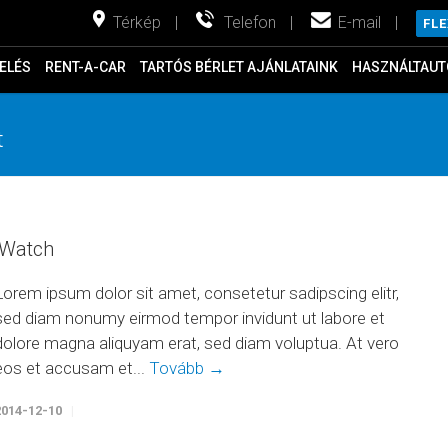
Térkép
|
Telefon
|
E-mail
|
FL
ELÉS
RENT-A-CAR
TARTÓS BÉRLET AJÁNLATAINK
HASZNÁLTAUT
t
iWatch
Lorem ipsum dolor sit amet, consetetur sadipscing elitr,
sed diam nonumy eirmod tempor invidunt ut labore et
dolore magna aliquyam erat, sed diam voluptua. At vero
eos et accusam et...
Tovább →
2014-12-10