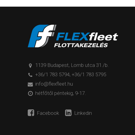
1139 Budapest, Lomb utca 31./b.
+36/1 783 5794
,
+36/1 783 5795
info@flexfleet.hu
hétfőtől péntekig, 9-17.
Facebook
Linkedin