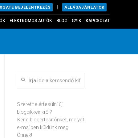
|
ÁLLÁSAJÁNLATOK
EXGATE BEJELENTKEZÉS
ÓK
ELEKTROMOS AUTÓK
BLOG
GYIK
KAPCSOLAT
Szeretne értesülni új
blogcikkeinkről?
Kérje blogértesítőnket, melyet
e-mailben küldünk meg
Önnek!