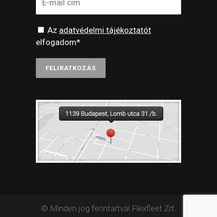
Az
adatvédelmi tájékoztatót
elfogadom*
© Minden jog fenntartva! Flexfleet Zrt.