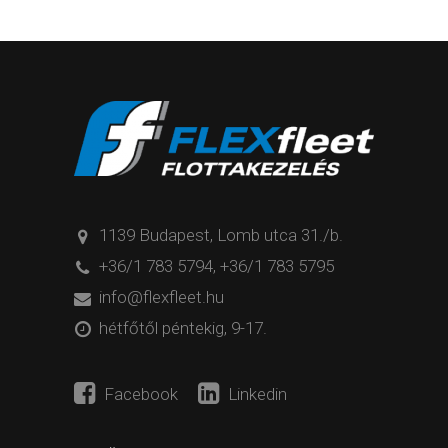
1139 Budapest, Lomb utca 31./b.
+36/1 783 5794
,
+36/1 783 5795
info@flexfleet.hu
hétfőtől péntekig, 9-17.
Facebook
Linkedin