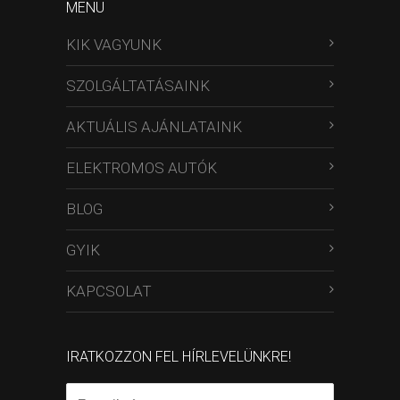
MENÜ
KIK VAGYUNK
SZOLGÁLTATÁSAINK
AKTUÁLIS AJÁNLATAINK
ELEKTROMOS AUTÓK
BLOG
GYIK
KAPCSOLAT
IRATKOZZON FEL HÍRLEVELÜNKRE!