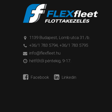
1139 Budapest, Lomb utca 31./b.
+36/1 783 5794
,
+36/1 783 5795
info@flexfleet.hu
hétfőtől péntekig, 9-17.
Facebook
Linkedin