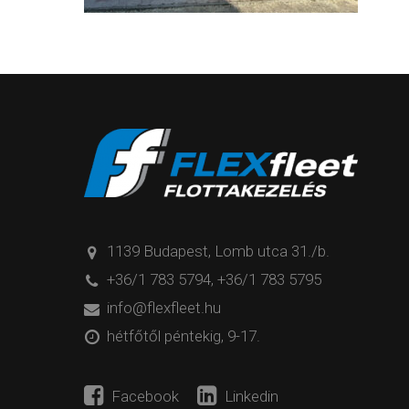
1139 Budapest, Lomb utca 31./b.
+36/1 783 5794
,
+36/1 783 5795
info@flexfleet.hu
hétfőtől péntekig, 9-17.
Facebook
Linkedin