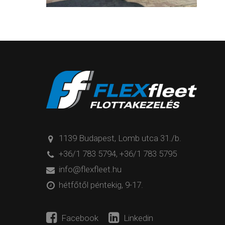
1139 Budapest, Lomb utca 31./b.
+36/1 783 5794
,
+36/1 783 5795
info@flexfleet.hu
hétfőtől péntekig, 9-17.
Facebook
Linkedin