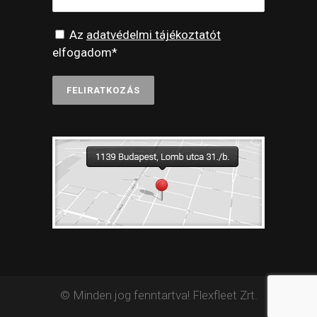
Az
adatvédelmi tájékoztatót
elfogadom*
© Minden jog fenntartva! Flexfleet Zrt.