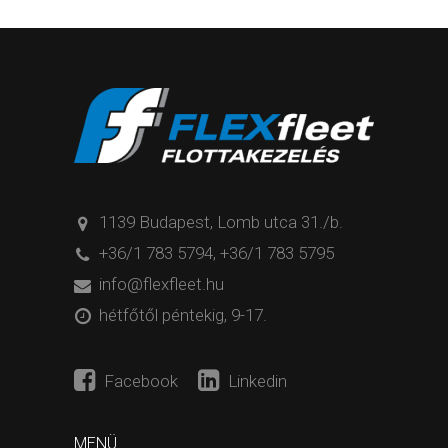
1139 Budapest, Lomb utca 31./b.
+36/1 783 5794
,
+36/1 783 5795
info@flexfleet.hu
hétfőtől péntekig, 9-17.
Facebook
Linkedin
MENÜ